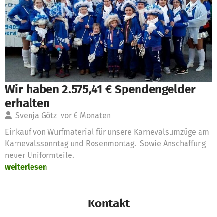
Wir haben 2.575,41 € Spendengelder
erhalten
Svenja Götz
vor 6 Monaten
Einkauf von Wurfmaterial für unsere Karnevalsumzüge am
Karnevalssonntag und Rosenmontag. Sowie Anschaffung
neuer Uniformteile.
weiterlesen
Kontakt