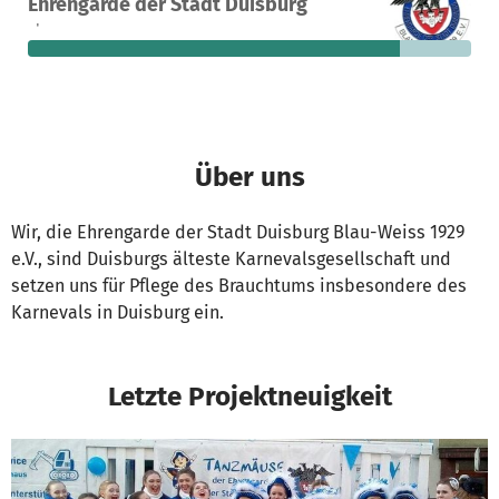
Ehrengarde der Stadt Duisburg
Spenden
finanziert
fehlen noch
Über uns
Wir, die Ehrengarde der Stadt Duisburg Blau-Weiss 1929
e.V., sind Duisburgs älteste Karnevalsgesellschaft und
setzen uns für Pflege des Brauchtums insbesondere des
Karnevals in Duisburg ein.
Letzte Projektneuigkeit