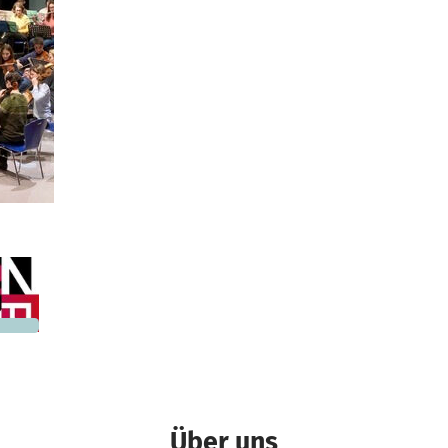
924 €
n noch
Über uns