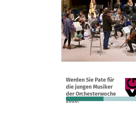
Ein Projekt in Berlin, Deutschland
Werden Sie Pate für
29
46 %
2.
die jungen Musiker
Spenden
finanziert
fehle
der Orchesterwoche
2020!