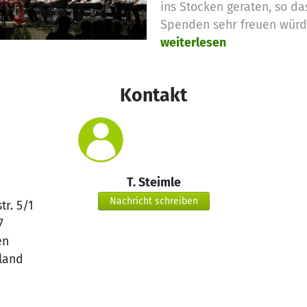
ins Stocken geraten, so da
Spenden sehr freuen würd
weiterlesen
Kontakt
T. Steimle
Nachricht schreiben
tr. 5/1
7
en
land