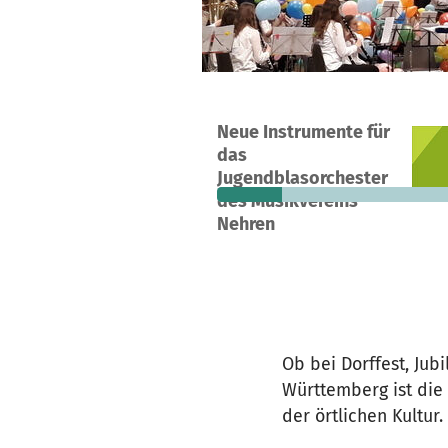
Ein Projekt in Nehren, Deutschland
Neue Instrumente für
2
24 %
3.
das
Spenden
finanziert
fehle
Jugendblasorchester
des Musikvereins
Nehren
Ob bei Dorffest, Jub
Württemberg ist die
der örtlichen Kultur.