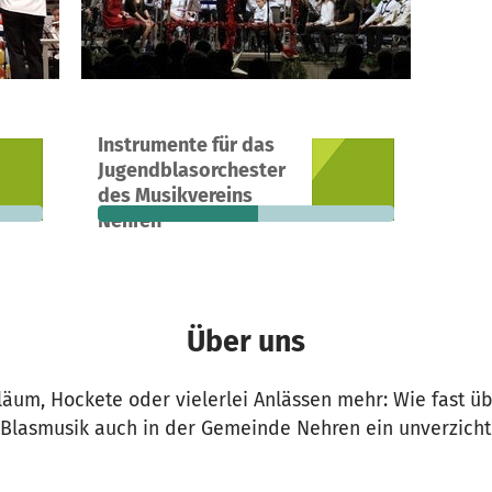
Ein Projekt in Nehren, Deutschland
Instrumente für das
793 €
28
54 %
2.062 €
Jugendblasorchester
n noch
Spenden
finanziert
fehlen noch
des Musikvereins
Nehren
Über uns
iläum, Hockete oder vielerlei Anlässen mehr: Wie fast üb
 Blasmusik auch in der Gemeinde Nehren ein unverzicht