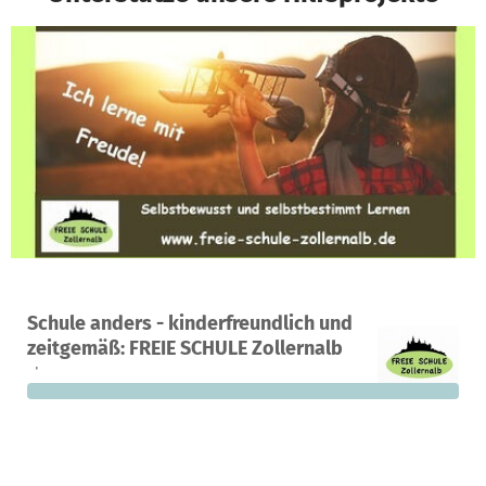
Ein Projekt in Zollernalbkreis, Deutschland
Schule anders - kinderfreundlich und
0
0 %
5.000 €
zeitgemäß: FREIE SCHULE Zollernalb
Spenden
finanziert
fehlen noch