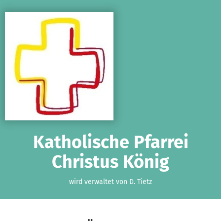
Zum Hauptinhalt springen
Erklärung zur Barrierefreiheit anzeigen
Katholische Pfarrei
Christus König
wird verwaltet von D. Tietz