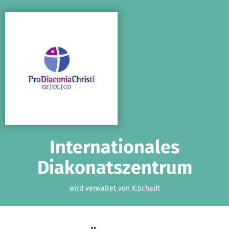
Zum Hauptinhalt springen
Erklärung zur Barrierefreiheit anzeigen
Internationales
Diakonatszentrum
wird verwaltet von K.Schadt