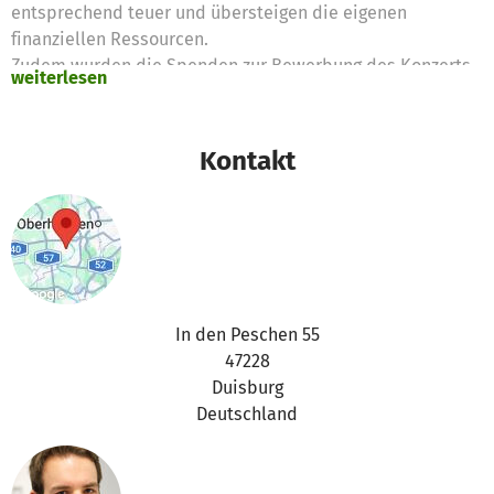
entsprechend teuer und übersteigen die eigenen
finanziellen Ressourcen.
Zudem wurden die Spenden zur Bewerbung des Konzerts
weiterlesen
(u.a. in Social Media) eingesetzt. So konnte eine größere
Öffentlichkeit für diesen kulturellen Beitrag erreicht
werden. Das Konzert war entsprechend auch ausverkauft,
Kontakt
was uns in unserer Arbeit bestätigt hat.
Wir danken allen Spender*innen sehr herzlich für ihre
Unterstützung und hoffe, dass manche auch dieses
besondere Werk erleben konnten.
In den Peschen 55
47228
Duisburg
Deutschland