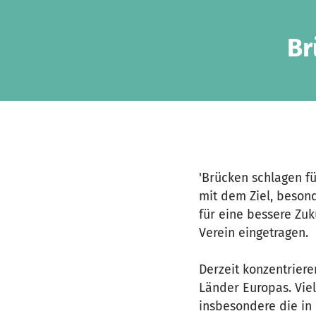
Zum Hauptinhalt springen
Erklärung zur Barrierefreiheit anzeigen
Br
'Brücken schlagen fü
mit dem Ziel, beson
für eine bessere Zuk
Verein eingetragen.
Derzeit konzentriere
Länder Europas. Vie
insbesondere die in