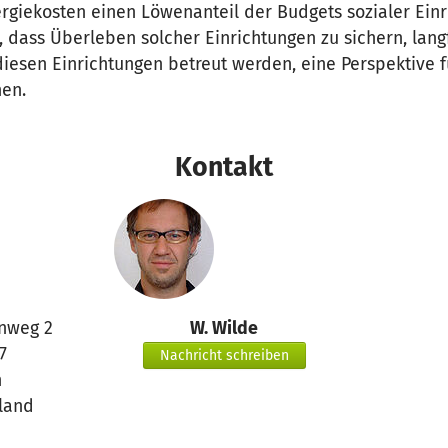
rgiekosten einen Löwenanteil der Budgets sozialer Einr
, dass Überleben solcher Einrichtungen zu sichern, lang
diesen Einrichtungen betreut werden, eine Perspektive 
hen.
Kontakt
nweg 2
W. Wilde
7
Nachricht schreiben
n
land