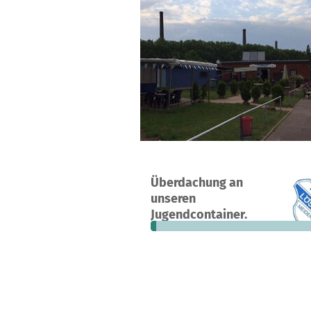
Ein Projekt in Duisburg, Deutschland
Überdachung an
2
3 %
1
unseren
Spenden
finanziert
fehle
Jugendcontainer.