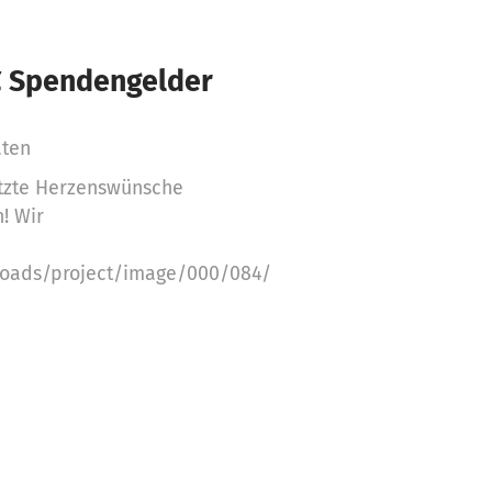
€ Spendengelder
aten
etzte Herzenswünsche
! Wir
ploads/project/image/000/084/819/364083/limit_600x4