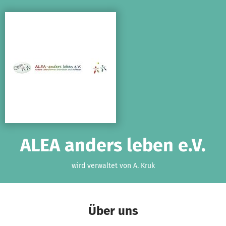
Zum Hauptinhalt springen
Erklärung zur Barrierefreiheit anzeigen
ALEA anders leben e.V.
wird verwaltet von A. Kruk
Über uns