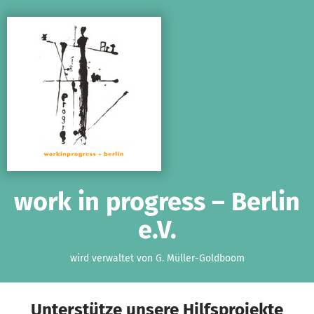
Zum Hauptinhalt springen
Erklärung zur Barrierefreiheit anzeigen
work in progress – Berlin
e.V.
wird verwaltet von G. Müller-Goldboom
Unterstütze unsere Hilfsprojekte