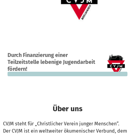
Ein Projekt in Bodelshausen, Deutschland
Durch Finanzierung einer
0
0 %
35.000 €
Teilzeitstelle lebenige Jugendarbeit
Spenden
finanziert
fehlen noch
fördern!
Über uns
CVJM steht für „Christlicher Verein junger Menschen“.
Der CVJM ist ein weltweiter ökumenischer Verbund, dem