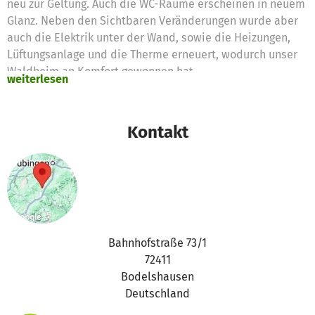
neu zur Geltung. Auch die WC-Räume erscheinen in neuem
Glanz. Neben den Sichtbaren Veränderungen wurde aber
auch die Elektrik unter der Wand, sowie die Heizungen,
Lüftungsanlage und die Therme erneuert, wodurch unser
Waldheim an Komfort gewonnen hat.
weiterlesen
Doch damit nicht genug, auch der Aufenthaltsraum und
der Eingangsbereich sollten in neuem Glanz erstrahlen.
Kontakt
Daher gingen unsere unglaublich fleißigen ehrenamtlichen
Helfer erneut ans Werk. Der Aufenthaltsraum wurde in
zwei trennbare Räume geteilt, die Wandverkleidung
entfernt, ebenfalls eine Lüftungsanlage eingebaut, neue
Heizungsrohre verlegt und Heizungen montiert. Die
Decken wurden abgehängt und in den neuen Decken
Leuchtmittel sowie ein Beamer integriert. Wände neu
Bahnhofstraße 73/1
verputzt und gestrichen, ein neuer Boden verlegt und
72411
schlussendlich mit neuen Vorhängen und Bildern der
Bodelshausen
Raum wohnlich gestaltet.
Deutschland
Glasschiebetüren und eine optimierte Platznutzung durch