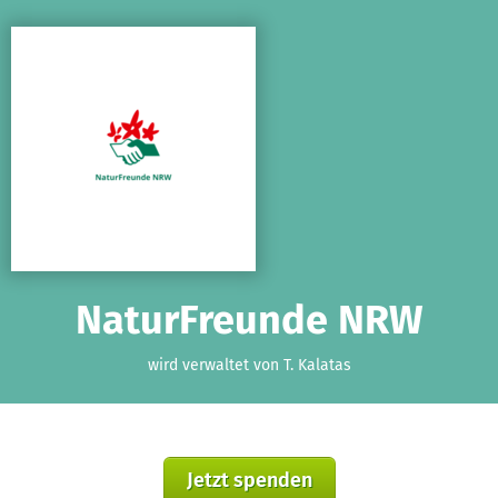
Zum Hauptinhalt springen
Erklärung zur Barrierefreiheit anzeigen
NaturFreunde NRW
wird verwaltet von T. Kalatas
Jetzt spenden