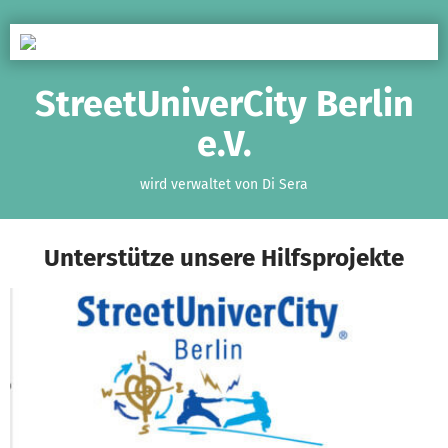
Zum Hauptinhalt springen
Erklärung zur Barrierefreiheit anzeigen
StreetUniverCity Berlin
e.V.
wird verwaltet von Di Sera
Unterstütze unsere Hilfsprojekte