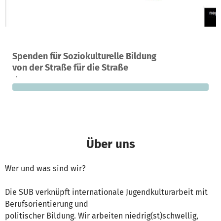
Ein Projekt in Berlin, Deutschland
Spenden für Soziokulturelle Bildung
0
0 %
9.000 €
von der Straße für die Straße
Spenden
finanziert
fehlen noch
Über uns
Wer und was sind wir?
Die SUB verknüpft internationale Jugendkulturarbeit mit
Berufsorientierung und
politischer Bildung. Wir arbeiten niedrig(st)schwellig,