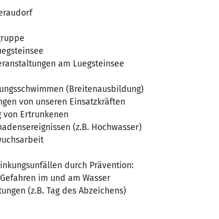
eraudorf
gruppe
uegsteinsee
eranstaltungen am Luegsteinsee
tungsschwimmen (Breitenausbildung)
ngen von unseren Einsatzkräften
g von Ertrunkenen
hadensereignissen (z.B. Hochwasser)
wuchsarbeit
inkungsunfällen durch Prävention:
 Gefahren im und am Wasser
ungen (z.B. Tag des Abzeichens)