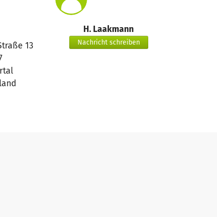
H. Laakmann
Nachricht schreiben
Straße 13
7
tal
land