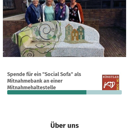
Ein Projekt in Gerstetten-Heldenfingen, Deutschland
Spende für ein "Social Sofa" als
26
69 %
1.450 €
Mitnahmebank an einer
Spenden
finanziert
fehlen noch
Mitnahmehaltestelle
Über uns