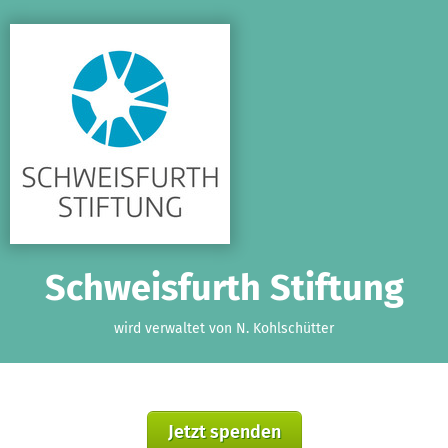
Zum Hauptinhalt springen
Erklärung zur Barrierefreiheit anzeigen
Schweisfurth Stiftung
wird verwaltet von N. Kohlschütter
Jetzt spenden