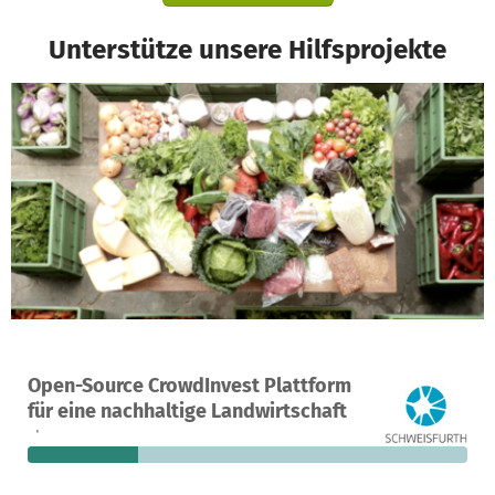
Unterstütze unsere Hilfsprojekte
Ein Projekt in Hitzacker, Deutschland
Open-Source CrowdInvest Plattform
0
25 %
67.000 €
für eine nachhaltige Landwirtschaft
Spenden
finanziert
fehlen noch