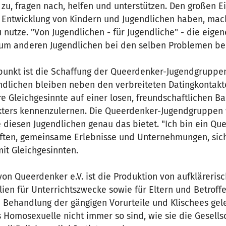
 zu, fragen nach, helfen und unterstützen. Den großen Ei
e Entwicklung von Kindern und Jugendlichen haben, mac
nutze. "Von Jugendlichen - für Jugendliche" - die eige
m anderen Jugendlichen bei den selben Problemen beis
punkt ist die Schaffung der Queerdenker-Jugendgruppe
dlichen bleiben neben den verbreiteten Datingkontak
e Gleichgesinnte auf einer losen, freundschaftlichen B
kters kennenzulernen. Die Queerdenker-Jugendgruppen 
ie diesen Jugendlichen genau das bietet. "Ich bin ein Qu
aften, gemeinsame Erlebnisse und Unternehmungen, sich
it Gleichgesinnten.
von Queerdenker e.V. ist die Produktion von aufkläreris
ien für Unterrichtszwecke sowie für Eltern und Betroffen
 Behandlung der gängigen Vorurteile und Klischees ge
 Homosexuelle nicht immer so sind, wie sie die Gesellsc