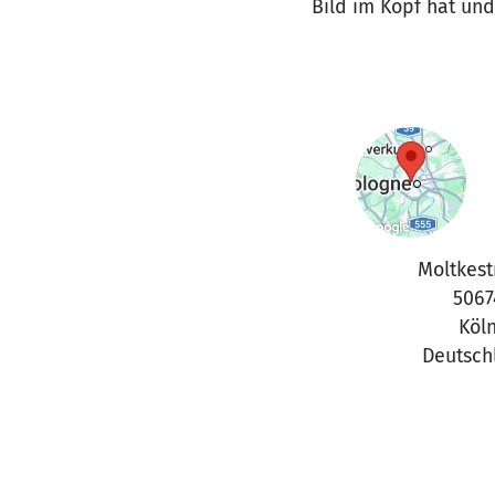
Bild im Kopf hat und
Moltkestr
5067
Köl
Deutsch