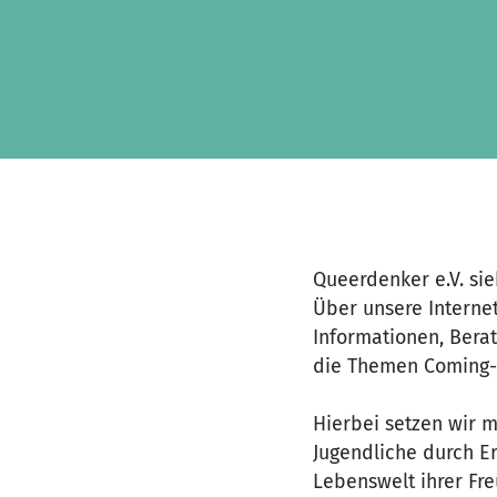
Zum Hauptinhalt springen
Erklärung zur Barrierefreiheit anzeigen
Queerdenker e.V. si
Über unsere Interne
Informationen, Bera
die Themen Coming-
Hierbei setzen wir 
Jugendliche durch E
Lebenswelt ihrer Fr