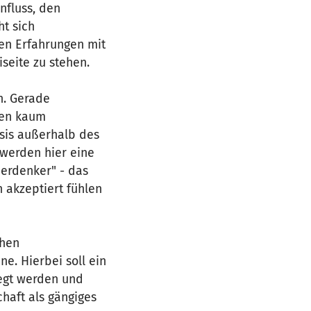
nfluss, den
ht sich
nen Erfahrungen mit
eite zu stehen.
n. Gerade
ten kaum
asis außerhalb des
werden hier eine
eerdenker" - das
 akzeptiert fühlen
chen
e. Hierbei soll ein
legt werden und
haft als gängiges