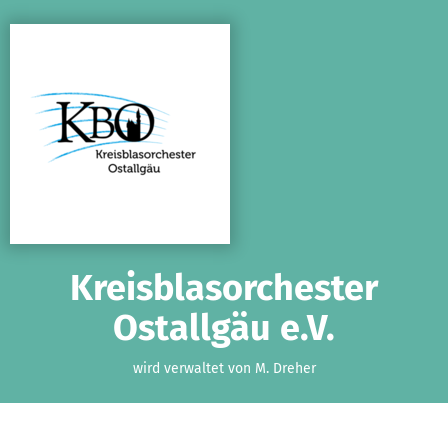
Zum Hauptinhalt springen
Erklärung zur Barrierefreiheit anzeigen
Kreisblasorchester
Ostallgäu e.V.
wird verwaltet von M. Dreher