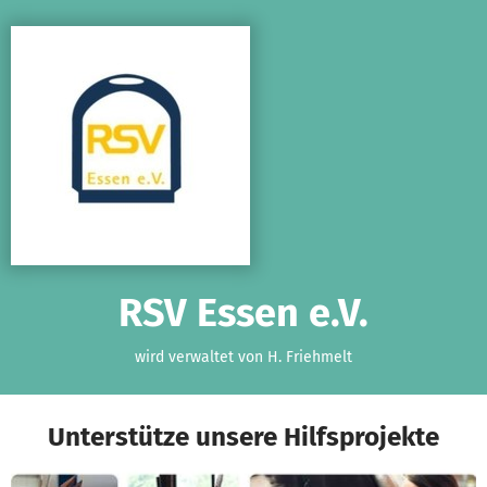
Zum Hauptinhalt springen
Erklärung zur Barrierefreiheit anzeigen
RSV Essen e.V.
wird verwaltet von H. Friehmelt
Unterstütze unsere Hilfsprojekte