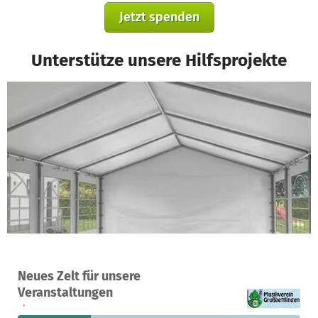
Jetzt spenden
Unterstütze unsere Hilfsprojekte
Ein Projekt in Großbettlingen, Deutschland
Neues Zelt für unsere
5
26 %
1.653 €
Veranstaltungen
Spenden
finanziert
fehlen noch