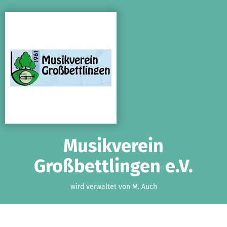
Zum Hauptinhalt springen
Erklärung zur Barrierefreiheit anzeigen
Musikverein
Großbettlingen e.V.
wird verwaltet von M. Auch