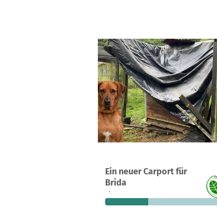
Ein neuer Carport für
23
33 %
3.
Brida
Spenden
finanziert
fehle