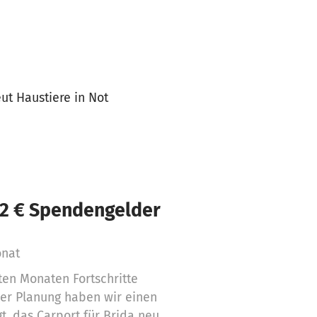
ut Haustiere in Not
72 € Spendengelder
onat
zten Monaten Fortschritte
er Planung haben wir einen
, das Carport für Brida neu