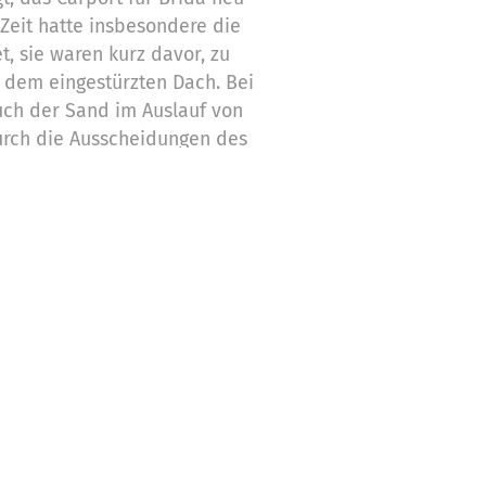
Zeit hatte insbesondere die
t, sie waren kurz davor, zu
 dem eingestürzten Dach. Bei
uch der Sand im Auslauf von
urch die Ausscheidungen des
 Damit kann Brida wieder
atz benutzen und Schatten
ach suchen. Durch die
rojekt durchführen. Die
nun Zug um Zug ebenfalls
ie anderen Hunde in unserer
ensqualität deutlich
er Ziel als Tierschutzverein
 sich sehr herzlich die
die Angestellten des
ber auch die Hunde, um die es