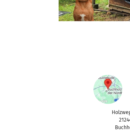
Holzweg
2124
Buchh