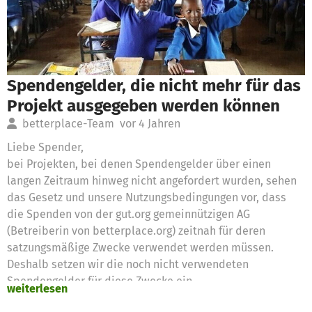
Spendengelder, die nicht mehr für das
Projekt ausgegeben werden können
betterplace-Team
vor 4 Jahren
Liebe Spender,
bei Projekten, bei denen Spendengelder über einen
langen Zeitraum hinweg nicht angefordert wurden, sehen
das Gesetz und unsere Nutzungsbedingungen vor, dass
die Spenden von der gut.org gemeinnützigen AG
(Betreiberin von betterplace.org) zeitnah für deren
satzungsmäßige Zwecke verwendet werden müssen.
Deshalb setzen wir die noch nicht verwendeten
Spendengelder für diese Zwecke ein
weiterlesen
Vielen Dank für eure Unterstützung,