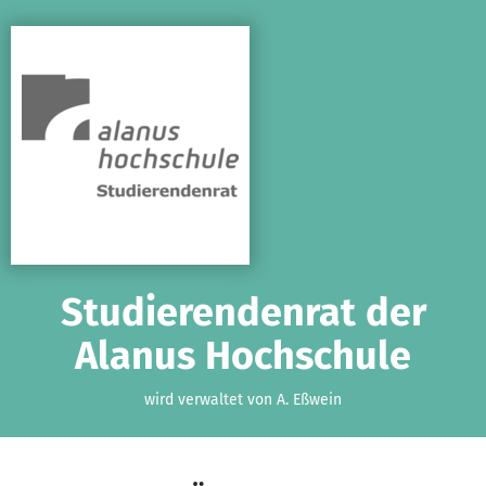
Zum Hauptinhalt springen
Erklärung zur Barrierefreiheit anzeigen
Studierendenrat der
Alanus Hochschule
wird verwaltet von A. Eßwein