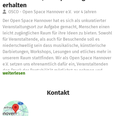
erhalten
OSCO - Open Space Hannover e.V.
vor 4 Jahren
Der Open Space Hannover hat es sich als unkuratierter
Veranstaltungsort zur Aufgabe gemacht, Menschen einen
leicht zugänglichen Raum für ihre Ideen zu bieten. Sowohl
für Veranstaltende, als auch für Besuchende soll es
niederschwellig sein dass musikalische, künstlerische
Darbietungen, Workshops, Lesungen und etliches mehr in
unserem Raum stattfinden. Wir als Open Space Hannover
e.V. setzen uns ehrenamtlich dafür ein, Veranstaltenden
den Druck der Rentabilität möglichst zu nehmen und
weiterlesen
stattdessen Wert auf die Qualität und Kreativität der
Projekte gelegt werden kann. Die Infrastruktur hierfür
finanziert unser gemeinnütziger Verein durch Spenden,
Kontakt
welche beispielsweise laufende Kosten wie Strom,
Technik, Versicherungen zu decken.
Mit den Spendengeldern von der betterplace-Plattform
streben wir an, defekte Audio-Kabel, Lampen und