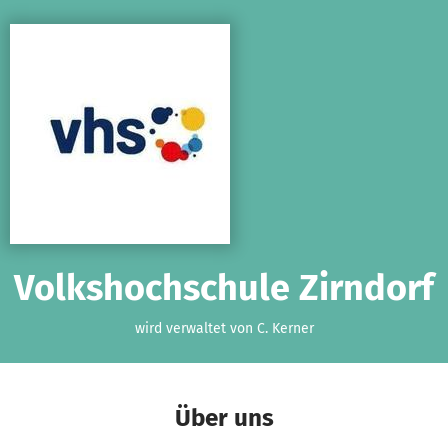
Zum Hauptinhalt springen
Erklärung zur Barrierefreiheit anzeigen
Volkshochschule Zirndorf
wird verwaltet von C. Kerner
Über uns