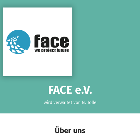
Zum Hauptinhalt springen
Erklärung zur Barrierefreiheit anzeigen
FACE e.V.
wird verwaltet von N. Tolle
Über uns