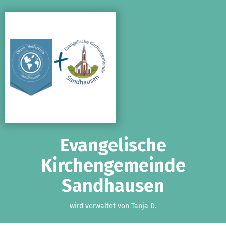
Zum Hauptinhalt springen
Erklärung zur Barrierefreiheit anzeigen
Evangelische
Kirchengemeinde
Sandhausen
wird verwaltet von Tanja D.