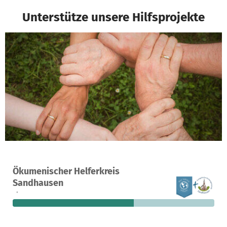
Unterstütze unsere Hilfsprojekte
Ein Projekt in Sandhausen, Deutschland
Ökumenischer Helferkreis
4
60 %
1.974 €
Sandhausen
Spenden
finanziert
fehlen noch