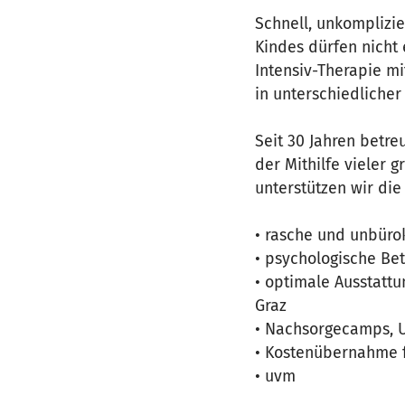
Schnell, unkomplizie
Kindes dürfen nicht
Intensiv-Therapie m
in unterschiedlicher
Seit 30 Jahren betre
der Mithilfe vieler
unterstützen wir di
• rasche und unbürok
• psychologische Be
• optimale Ausstatt
Graz
• Nachsorgecamps, U
• Kostenübernahme f
• uvm