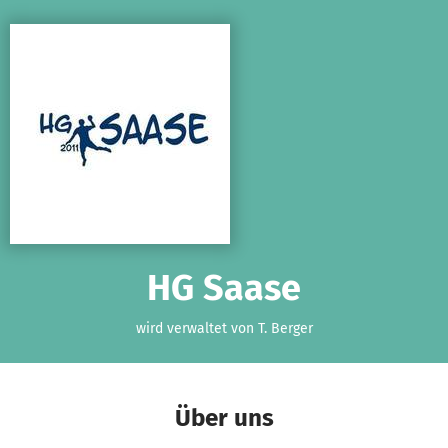
Zum Hauptinhalt springen
Erklärung zur Barrierefreiheit anzeigen
HG Saase
wird verwaltet von T. Berger
Über uns