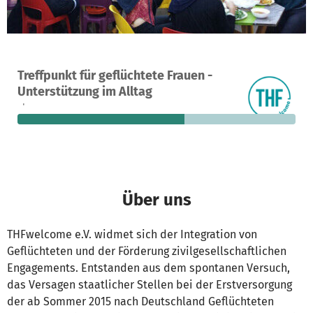
Ein Projekt in Berlin, Deutschland
Treffpunkt für geflüchtete Frauen -
33
60 %
1.100 €
Unterstützung im Alltag
Spenden
finanziert
fehlen noch
Über uns
THFwelcome e.V. widmet sich der Integration von
Geflüchteten und der Förderung zivilgesellschaftlichen
Engagements. Entstanden aus dem spontanen Versuch,
das Versagen staatlicher Stellen bei der Erstversorgung
der ab Sommer 2015 nach Deutschland Geflüchteten