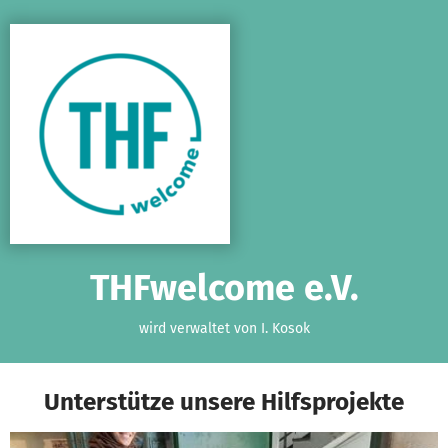
Zum Hauptinhalt springen
Erklärung zur Barrierefreiheit anzeigen
THFwelcome e.V.
wird verwaltet von I. Kosok
Unterstütze unsere Hilfsprojekte