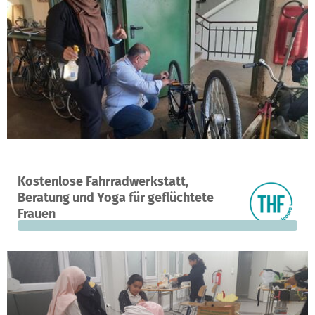
Ein Projekt in Berlin, Deutschland
Kostenlose Fahrradwerkstatt,
0
0 %
450 €
Beratung und Yoga für geflüchtete
Spenden
finanziert
fehlen noch
Frauen