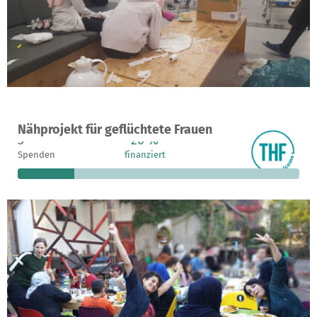
Ein Projekt in Berlin, Deutschland
Nähprojekt für geflüchtete Frauen
3
20 %
800 €
Spenden
finanziert
fehlen noch