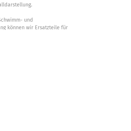
alldarstellung.
 Schwimm- und
g können wir Ersatzteile für
chaffen. darüberhinaus
eichen und Abzeichenpässe.