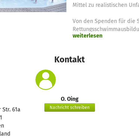
Mittel zu realistischen Unf
Von den Spenden für die
Rettungsschwimmausbildun
weiterlesen
unsere Materialwagen ans
fließen die Mittel in Abz
Kontakt
O. Oing
Nachricht schreiben
 Str. 61a
1
en
land