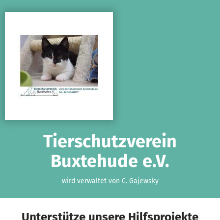
Zum Hauptinhalt springen
Erklärung zur Barrierefreiheit anzeigen
Tierschutzverein
Buxtehude e.V.
wird verwaltet von C. Gajewsky
Unterstütze unsere Hilfsprojekte