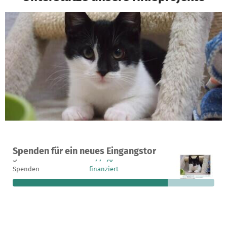
Ein Projekt in Buxtehude, Deutschland
Spenden für ein neues Eingangstor
3
77 %
699 €
Spenden
finanziert
fehlen noch