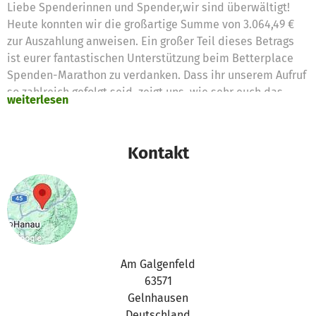
Liebe Spenderinnen und Spender,wir sind überwältigt!
Heute konnten wir die großartige Summe von 3.064,49 €
zur Auszahlung anweisen. Ein großer Teil dieses Betrags
ist eurer fantastischen Unterstützung beim Betterplace
Spenden-Marathon zu verdanken. Dass ihr unserem Aufruf
so zahlreich gefolgt seid, zeigt uns, wie sehr euch das
weiterlesen
Wohl unserer Tiere am Herzen liegt.Dank dieser Spenden
können wir jetzt direkt in die Gesundheit unserer
Bewohner investieren. Für Sorgenkinder wie z.B. unseren
Kontakt
Fundkater Cosmo ist eure Unterstützung ein wahrer Segen:
Er und viele andere konnten und können nun behandelt
werden.Doch wir müssen ehrlich sein: Der Strom an
behandlungsbedürftigen Tieren reißt nicht ab. Täglich
kommen neue Notfälle hinzu, und die Kosten für
Impfungen, Laboruntersuchungen, Medikamente und die
wichtige Nachsorge sind eine enorme finanzielle Last.Jede
Am Galgenfeld
einzelne Spende – egal in welcher Höhe – ist für uns ein
63571
Baustein, um die bestmögliche medizinische Versorgung
Gelnhausen
zu garantieren. Wir hoffen, dass ihr uns auch in Zukunft zur
Deutschland