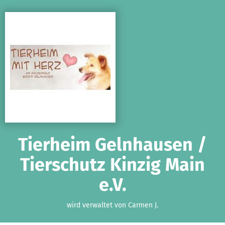
Zum Hauptinhalt springen
Erklärung zur Barrierefreiheit anzeigen
Tierheim Gelnhausen /
Tierschutz Kinzig Main
e.V.
wird verwaltet von Carmen J.