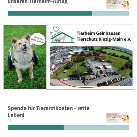
unseren Tierheim-Alltag
Spenden
finanziert
fehlen noch
Ein Projekt in Gelnhausen, Deutschland
Spende für Tierarztkosten - rette
222
46 %
10.648 €
Leben!
Spenden
finanziert
fehlen noch