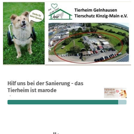
Ein Projekt in Gelnhausen, Deutschland
Hilf uns bei der Sanierung - das
324
93 %
4.273 €
Tierheim ist marode
Spenden
finanziert
fehlen noch