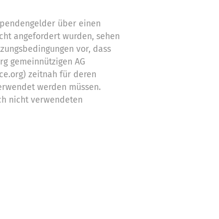
 Spendengelder über einen
cht angefordert wurden, sehen
tzungsbedingungen vor, dass
org gemeinnützigen AG
ce.org) zeitnah für deren
erwendet werden müssen.
ch nicht verwendeten
Zwecke ein
stützung,