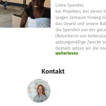
Liebe Spender,
bei Projekten, bei denen
langen Zeitraum hinweg ni
das Gesetz und unsere Nu
die Spenden von der gut.
(Betreiberin von betterpla
satzungsmäßige Zwecke v
Deshalb setzen wir die no
weiterlesen
Spendengelder für diese 
Vielen Dank für eure Unter
das betterplace.org-Team
Kontakt