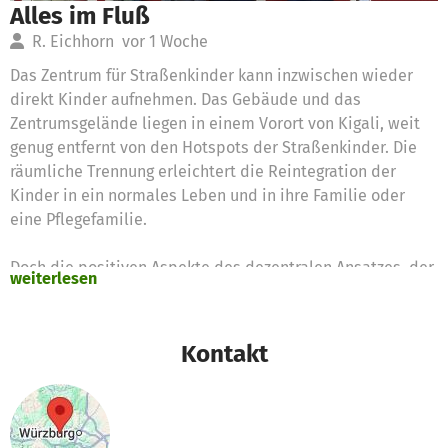
Alles im Fluß
R. Eichhorn
vor 1 Woche
Das Zentrum für Straßenkinder kann inzwischen wieder
direkt Kinder aufnehmen. Das Gebäude und das
Zentrumsgelände liegen in einem Vorort von Kigali, weit
genug entfernt von den Hotspots der Straßenkinder. Die
räumliche Trennung erleichtert die Reintegration der
Kinder in ein normales Leben und in ihre Familie oder
eine Pflegefamilie.
Doch die positiven Aspekte des dezentralen Ansatzes, der
weiterlesen
durch Corona erforderlich wurde, blieben:
Direkter Kontakt zu den Entscheidungsträgern vor Ort,
bessere Kontakte zu den Eltern mit verschiedenen Hilfs-
Kontakt
und Bildungsprogrammen,
ein Präventivprogramm für Vorschulkinder und
eine Nachmittagsbetreuung für ältere Kinder und
Jugendliche, die gefährdet sind, auf der Straße zu landen.