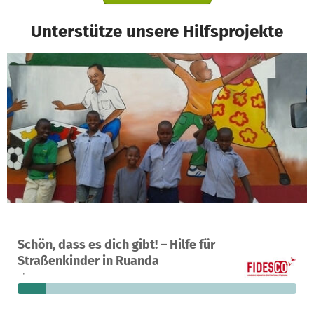
Unterstütze unsere Hilfsprojekte
Ein Projekt in Kigali, Ruanda
Schön, dass es dich gibt! – Hilfe für
2
10 %
1.348 €
Straßenkinder in Ruanda
Spenden
finanziert
fehlen noch