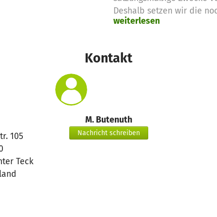
Deshalb setzen wir die no
weiterlesen
Spendengelder für diese 
Vielen Dank für eure Unter
das betterplace.org-Team
Kontakt
M. Butenuth
Nachricht schreiben
tr. 105
0
nter Teck
land