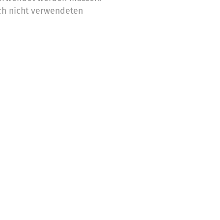
ch nicht verwendeten
Zwecke ein
stützung,