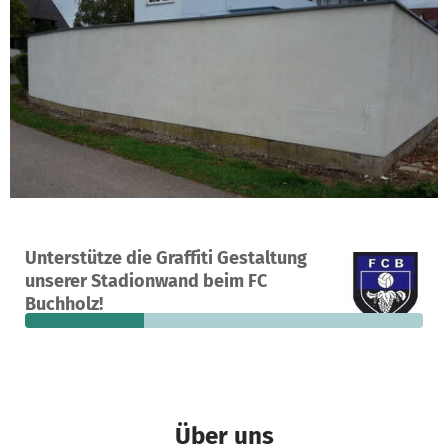
Ein Projekt in Waldkirch, Deutschland
Unterstütze die Graffiti Gestaltung
12
30 %
490 €
unserer Stadionwand beim FC
Spenden
finanziert
fehlen noch
Buchholz!
Über uns