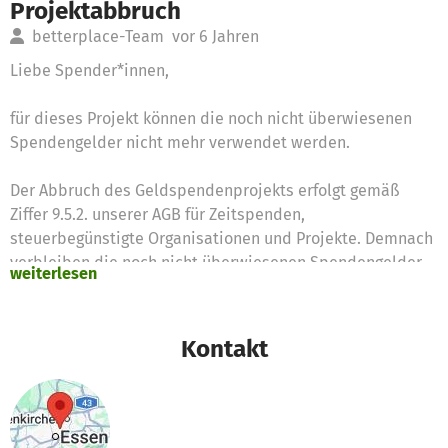
Projektabbruch
betterplace-Team
vor 6 Jahren
Liebe Spender*innen,
für dieses Projekt können die noch nicht überwiesenen
Spendengelder nicht mehr verwendet werden.
Der Abbruch des Geldspendenprojekts erfolgt gemäß
Ziffer 9.5.2. unserer AGB für Zeitspenden,
steuerbegünstigte Organisationen und Projekte. Demnach
verbleiben die noch nicht überwiesenen Spendengelder
weiterlesen
bei betterplace.org, die diese für die Verfolgung ihrer
satzungsgemäßen Zwecke einsetzt.
Kontakt
Hier hat die gut.org gAG entschieden, dass die restliche
Summe von 200 Euro auf dieses andere Projekt der
Organisation transferiert wird:
https://www.betterplace.org/de/projects/59443-