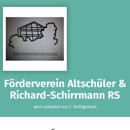
Zum Hauptinhalt springen
Erklärung zur Barrierefreiheit anzeigen
Förderverein Altschüler &
Richard-Schirrmann RS
wird verwaltet von C. Wohlgemuth