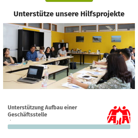
Unterstütze unsere Hilfsprojekte
Ein Projekt in Berlin, Deutschland
Unterstützung Aufbau einer
0
0 %
15.000 €
Geschäftsstelle
Spenden
finanziert
fehlen noch