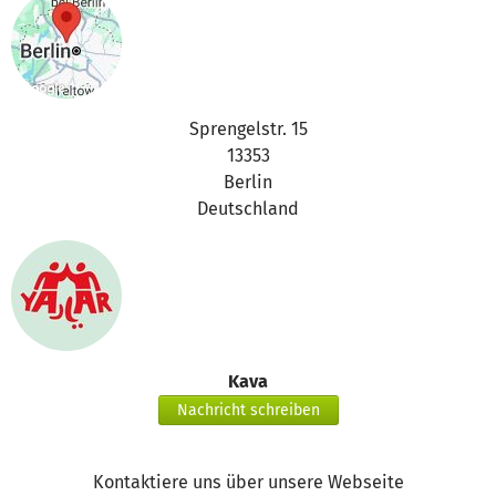
aussagekräftig ist.
Eure Großzügigkeit hat nicht nur die künstlerische
Gestaltung des Buchcovers ermöglicht, sondern wird auch
sicherstellen, dass unser Werk von Anfang an die
Sprengelstr. 15
Aufmerksamkeit potenzieller Leserinnen und Leser auf
13353
sich zieht.
Berlin
Deutschland
Wir möchten uns herzlich für eure Unterstützung
bedanken und freuen uns darauf, euch bald das fertige
Buch präsentieren zu können.
Mit Dankbarkeit,
Team YAAR
Kava
Nachricht schreiben
Kontaktiere uns über unsere Webseite