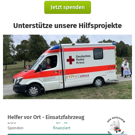
Jetzt spenden
Unterstütze unsere Hilfsprojekte
Ein Projekt in Neresheim, Deutschland
Helfer vor Ort - Einsatzfahrzeug
285
87 %
3.337 €
Spenden
finanziert
fehlen noch