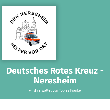
Zum Hauptinhalt springen
Erklärung zur Barrierefreiheit anzeigen
Deutsches Rotes Kreuz -
Neresheim
wird verwaltet von Tobias Franke