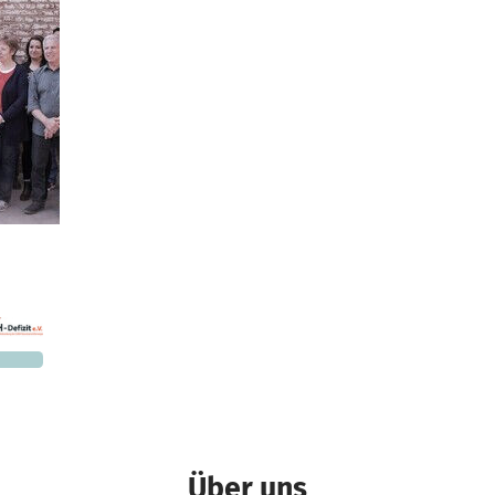
370 €
n noch
Über uns