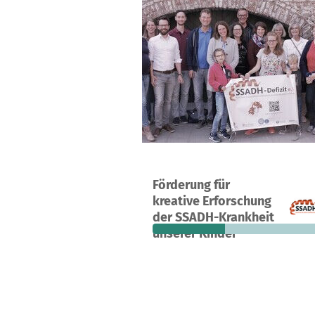
Ein Projekt in Köln, Deutschland
Förderung für
22
38 %
3.
kreative Erforschung
Spenden
finanziert
fehle
der SSADH-Krankheit
unserer Kinder