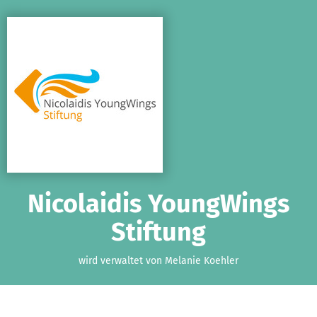
Zum Hauptinhalt springen
Erklärung zur Barrierefreiheit anzeigen
Nicolaidis YoungWings
Stiftung
wird verwaltet von Melanie Koehler