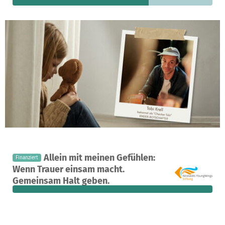
Ein Projekt in München, Deutschland
Allein mit meinen Gefühlen:
Finanziert
49
100 %
0 €
Wenn Trauer einsam macht.
Spenden
finanziert
fehlen noch
Gemeinsam Halt geben.