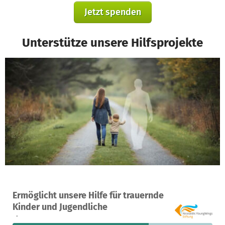
Jetzt spenden
Unterstütze unsere Hilfsprojekte
Ein Projekt in München, Deutschland
Ermöglicht unsere Hilfe für trauernde
27
68 %
3.488 €
Kinder und Jugendliche
Spenden
finanziert
fehlen noch