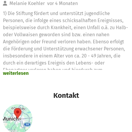
Melanie Koehler
vor 4 Monaten
1) Die Stiftung fördert und unterstützt jugendliche
Personen, die infolge eines schicksalhaften Ereignisses,
beispielsweise durch Krankheit, einen Unfall o.ä. zu Halb-
oder Vollwaisen geworden sind bzw. einen nahen
Angehörigen oder Freund verloren haben. Ebenso erfolgt
die Förderung und Unterstützung erwachsener Personen,
insbesondere in einem Alter von ca. 20 - 49 Jahren, die
durch ein derartiges Ereignis den Lebens- oder
Ehepartner verloren haben und hierdurch zum
weiterlesen
alleinerziehenden Elternteil geworden sind und deshalb
auf die Hilfe anderer angewiesen sind. (2) Der Zweck der
Stiftung wird insbesondere durch folgende Maßnahmen
Kontakt
verwirklicht: a. Therapeutische und psychologische
Unterstützung der Betroffenen, b. Gesprächsangebote
("von Betroffenen für Betroffene") c. Organisation von
Gruppenamgeboten, d. Trauerbegleitung, e. Spezielle
Betreuungsangebote für Kinder und Jugendliche unter