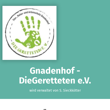
Zum Hauptinhalt springen
Erklärung zur Barrierefreiheit anzeigen
Gnadenhof -
DieGeretteten e.V.
wird verwaltet von S. Sieckkötter