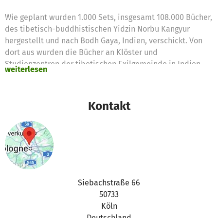
Wie geplant wurden 1.000 Sets, insgesamt 108.000 Bücher,
des tibetisch-buddhistischen Yidzin Norbu Kangyur
hergestellt und nach Bodh Gaya, Indien, verschickt. Von
dort aus wurden die Bücher an Klöster und
Studienzentren der tibetischen Exilgemeinde in Indien
weiterlesen
und der Himalaya-Region verteilt.
Der Zugang zu dieser essentiellen Textsammlung der
Kontakt
buddhistischen Lehre wurde damit erheblich erweitert
und erleichtert, u.a. auch für Laienpraktizierende, die
ansonsten so gut wie keinen Zugang zu dieser Art von
Texten haben.
Unser Projektziel - dieses umfassende und segensreiche
Buchprojekt mit insgesamt 30.000 Euro Spendengeldern
Siebachstraße 66
zu unterstützen - wurde mehr als erfüllt. 5.285,60 Euro
50733
davon wurden durch diese Kampagne auf Betterplace
Köln
generiert - das ist wunderbar!
Deutschland