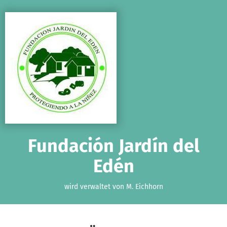
Zum Hauptinhalt springen
Erklärung zur Barrierefreiheit anzeigen
Fundación Jardín del
Edén
wird verwaltet von M. Eichhorn