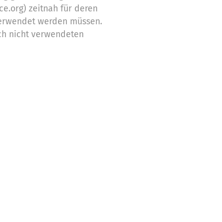
ce.org) zeitnah für deren
erwendet werden müssen.
ch nicht verwendeten
Zwecke ein
stützung,