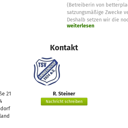
(Betreiberin von betterpla
satzungsmäßige Zwecke v
Deshalb setzen wir die no
weiterlesen
Spendengelder für diese 
Vielen Dank für eure Unter
das betterplace.org-Team
Kontakt
ße 21
R. Steiner
4
Nachricht schreiben
dorf
land