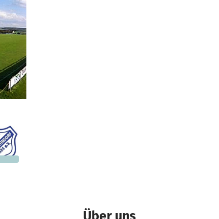
land
940 €
n noch
Über uns