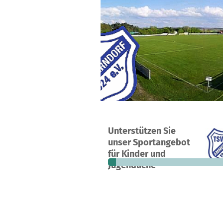
Ein Projekt in Ammerndorf, Deutsch
Unterstützen Sie
5
6 %
unser Sportangebot
Spenden
finanziert
fehle
für Kinder und
Jugendliche