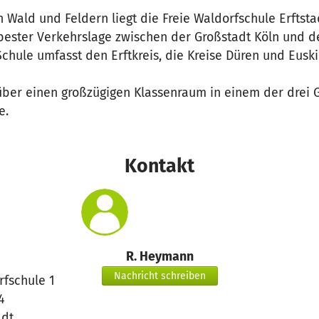
 Wald und Feldern liegt die Freie Waldorfschule Erftst
n bester Verkehrslage zwischen der Großstadt Köln und de
chule umfasst den Erftkreis, die Kreise Düren und Eusk
 über einen großzügigen Klassenraum in einem der drei 
e.
Kontakt
R. Heymann
Nachricht schreiben
rfschule 1
4
adt